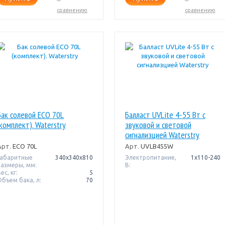
сравнению
сравнению
Бак солевой ECO 70L
Балласт UVLite 4-55 Вт с
(комплект). Waterstry
звуковой и световой
сигнализцией Waterstry
Арт.
ECO 70L
Арт.
UVLB455W
Габаритные
340x340x810
Электропитание,
1x110-240
размеры, мм:
В:
ес, кг:
5
Объем бака, л:
70