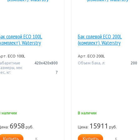
Бак солевой ECO 100L
Бак солевой ECO 200L
(комплект). Waterstry
(комплект). Waterstry
Арт.
ECO 100L
Арт.
ECO 200L
Габаритные
420x420х800
Объем бака, л:
200
размеры, мм:
ес, кг:
7
В наличии
В наличии
6958
15911
Цена:
руб.
Цена:
руб.
Купить
Купить
К
К