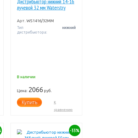
Дистрибьютор нижний 14-16
лучевой 32 мм Waterstry
Арт.
WS1416/32ММ
Тип
нижний
дистрибьютора:
В наличии
2066
Цена:
руб.
Купить
К
сравнению
%
-33%