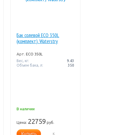
Бак солевой ECO 350L
(комплект). Waterstry
Арт.
ECO 350L
Вес, кг:
9.43
Объем бака, л:
350
В наличии
22759
Цена:
руб.
Купить
К