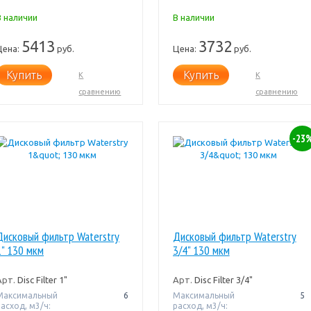
В наличии
В наличии
5413
3732
Цена:
руб.
Цена:
руб.
Купить
Купить
К
К
сравнению
сравнению
-23
Дисковый фильтр Waterstry
Дисковый фильтр Waterstry
1" 130 мкм
3/4" 130 мкм
Арт.
Disc Filter 1"
Арт.
Disc Filter 3/4"
Максимальный
6
Максимальный
5
расход, м3/ч:
расход, м3/ч: