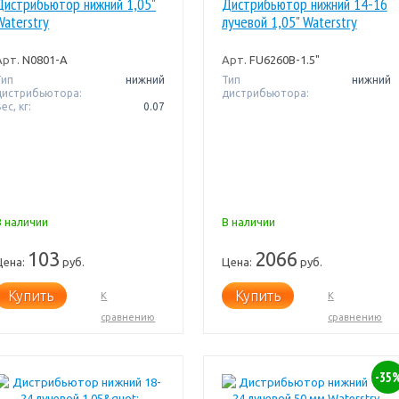
Дистрибьютор нижний 1,05"
Дистрибьютор нижний 14-16
Waterstry
лучевой 1,05" Waterstry
Арт.
N0801-A
Арт.
FU6260B-1.5"
Тип
нижний
Тип
нижний
дистрибьютора:
дистрибьютора:
ес, кг:
0.07
В наличии
В наличии
103
2066
Цена:
руб.
Цена:
руб.
Купить
Купить
К
К
сравнению
сравнению
-35