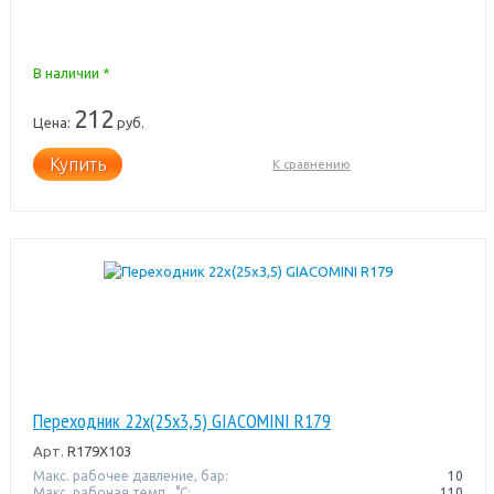
В наличии *
212
Цена:
руб.
Купить
К сравнению
Переходник 22x(25x3,5) GIACOMINI R179
Арт.
R179X103
Макс. рабочее давление, бар:
10
Макс. рабочая темп., °С:
110