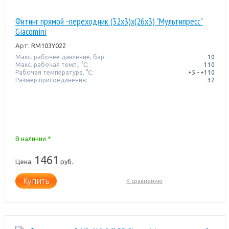
Фитинг прямой -переходник (32x3)x(26x3) "Мультипресс"
Giacomini
Арт.
RM103Y022
Макс. рабочее давление, бар:
10
Макс. рабочая темп., °С:
110
Рабочая температура, °C:
+5 - +110
Размер присоединения:
32
В наличии *
1461
Цена:
руб.
Купить
К сравнению