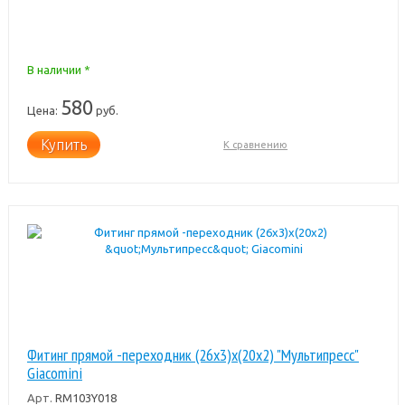
В наличии *
580
Цена:
руб.
Купить
К сравнению
Фитинг прямой -переходник (26x3)x(20x2) "Мультипресс"
Giacomini
Арт.
RM103Y018