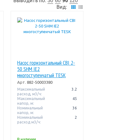
Выводить по:
90
30
60
120
Вид:
Насос горизонтальный CBI 2-
50 SHM IE2
многоступенчатый TESK
Арт.
882-50003380
Максимальный
3.2
расход, м3/ч:
Максимальный
45
напор, м:
Номинальный
36
напор, м:
Номинальный
2
расход м3/ч:
В наличии