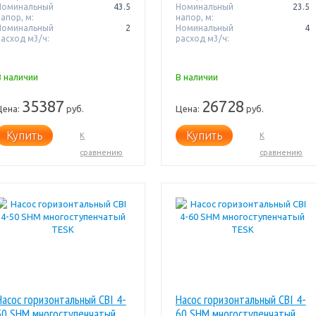
Номинальный
43.5
Номинальный
23.5
апор, м:
напор, м:
Номинальный
2
Номинальный
4
расход м3/ч:
расход м3/ч:
В наличии
В наличии
35387
26728
Цена:
руб.
Цена:
руб.
Купить
Купить
К
К
сравнению
сравнению
Насос горизонтальный CBI 4-
Насос горизонтальный CBI 4-
50 SHM многоступенчатый
60 SHM многоступенчатый