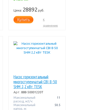
28892
Цена:
руб.
Купить
К
сравнению
Насос горизонтальный
многоступенчатый CBI 8-50
SHM 2,2 кВт TESK
Арт.
888-50001220T
Максимальный
11
расход, м3/ч:
Максимальный
50.5
напор, м: