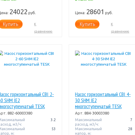
24022
28601
Цена:
руб.
Цена:
руб.
Купить
Купить
К
К
сравнению
сравнению
Насос горизонтальный CBI 2-
Насос горизонтальный CBI 4-
60 SHM IE2
30 SHM IE2
многоступенчатый TESK
многоступенчатый TESK
Арт.
882-60003380
Арт.
884-30003380
Максимальный
3.2
Максимальный
7
расход, м3/ч:
расход, м3/ч:
Максимальный
53
Максимальный
28
апор, м:
напор, м: