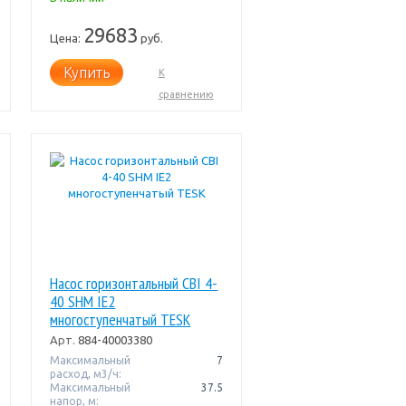
29683
Цена:
руб.
Купить
К
сравнению
Насос горизонтальный CBI 4-
40 SHM IE2
многоступенчатый TESK
Арт.
884-40003380
Максимальный
7
расход, м3/ч:
Максимальный
37.5
напор, м: