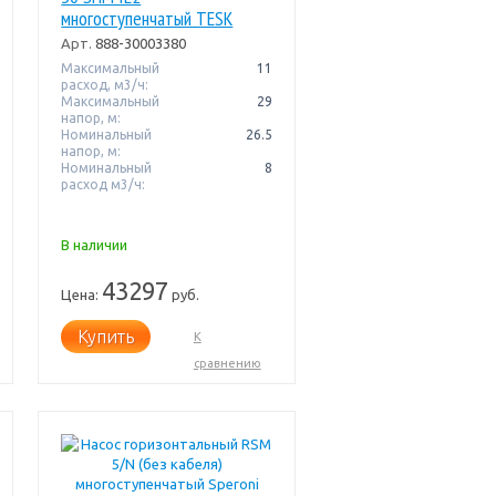
многоступенчатый TESK
Арт.
888-30003380
Максимальный
11
расход, м3/ч:
Максимальный
29
напор, м:
Номинальный
26.5
напор, м:
Номинальный
8
расход м3/ч:
В наличии
43297
Цена:
руб.
Купить
К
сравнению