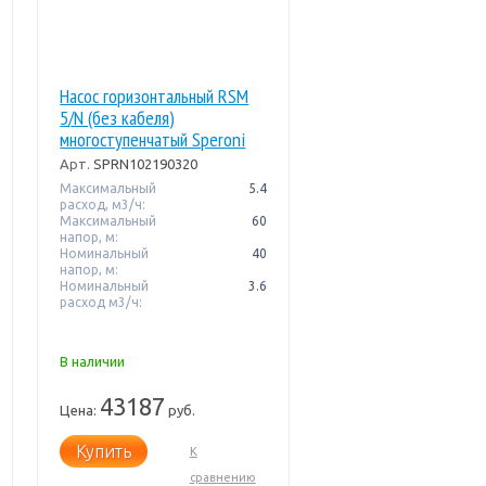
Насос горизонтальный RSM
5/N (без кабеля)
многоступенчатый Speroni
Арт.
SPRN102190320
Максимальный
5.4
расход, м3/ч:
Максимальный
60
напор, м:
Номинальный
40
напор, м:
Номинальный
3.6
расход м3/ч:
В наличии
43187
Цена:
руб.
Купить
К
сравнению