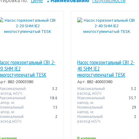
тировка по:
Цене
Наименованию
Популярности
▲
Насос горизонтальный CBI 2-
Насос горизонтальный CBI 2-
20 SHM IE2
40 SHM IE2
многоступенчатый TESK
многоступенчатый TESK
Арт.
882-20003380
Арт.
882-40003380
Максимальный
3.2
Максимальный
3.2
расход, м3/ч:
расход, м3/ч:
Максимальный
18.6
Максимальный
35.7
апор, м:
напор, м:
Номинальный
15
Номинальный
29
апор, м:
напор, м:
Номинальный
2
Номинальный
2
расход м3/ч:
расход м3/ч:
В наличии
В наличии