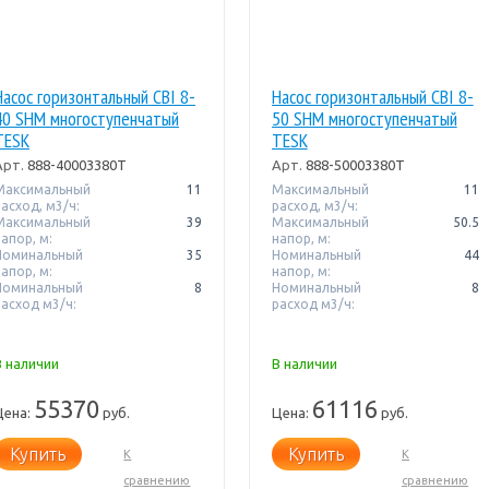
Насос горизонтальный CBI 8-
Насос горизонтальный CBI 8-
40 SHM многоступенчатый
50 SHM многоступенчатый
TESK
TESK
Арт.
888-40003380T
Арт.
888-50003380T
Максимальный
11
Максимальный
11
расход, м3/ч:
расход, м3/ч:
Максимальный
39
Максимальный
50.5
апор, м:
напор, м:
Номинальный
35
Номинальный
44
апор, м:
напор, м:
Номинальный
8
Номинальный
8
расход м3/ч:
расход м3/ч:
В наличии
В наличии
55370
61116
Цена:
руб.
Цена:
руб.
Купить
Купить
К
К
сравнению
сравнению