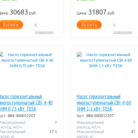
30683
31807
Цена:
руб.
Цена:
руб.
Купить
Купить
К
К
сравнению
сравнению
Насос горизонтальный
Насос горизонтальный
многоступенчатый CBI 4-40
многоступенчатый CBI 4-60
SHM 0,75 кВт TESK
SHM 1,1 кВт TESK
Арт.
884-40001220T
Арт.
884-60001220T
Максимальный
7
Максимальный
7
расход, м3/ч:
расход, м3/ч:
Максимальный
37.5
Максимальный
47
апор, м:
напор, м: