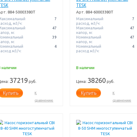
TESK
TESK
Арт.
884-50003380T
Арт.
884-60003380T
Максимальный
7
Максимальный
7
расход, м3/ч:
расход, м3/ч:
Максимальный
47
Максимальный
47
апор, м:
напор, м:
Номинальный
39
Номинальный
47
апор, м:
напор, м:
Номинальный
4
Номинальный
4
расход м3/ч:
расход м3/ч:
В наличии
В наличии
37219
38260
Цена:
руб.
Цена:
руб.
Купить
Купить
К
К
сравнению
сравнению