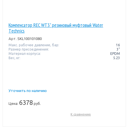
Компенсатор REC WT3" резиновый муфтовый Water
Тechnics
Арт.
SKL100101080
Макс. рабочее давление, бар:
16
Размер присоединения:
3"
Материал корпуса:
EPDM
Вес, кг:
5.23
Уточнить по наличию
6378
Цена:
руб.
К сравнению