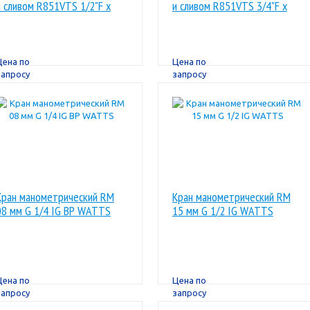
и сливом R851VTS 1/2"F x
и сливом R851VTS 3/4"F x
TR18 GIACOMINI
TR22 GIACOMINI
Цена по
Цена по
запросу
запросу
Кран манометрический RM
Кран манометрический RM
08 мм G 1/4 IG ВР WATTS
15 мм G 1/2 IG WATTS
Цена по
Цена по
запросу
запросу