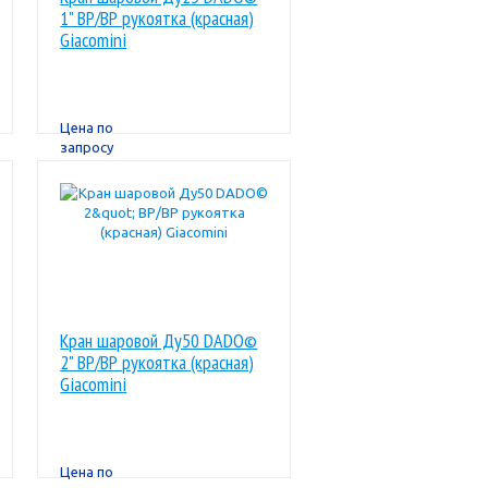
1" ВР/ВР рукоятка (красная)
Giacomini
Цена по
запросу
Кран шаровой Ду50 DADO©
2" ВР/ВР рукоятка (красная)
Giacomini
Цена по