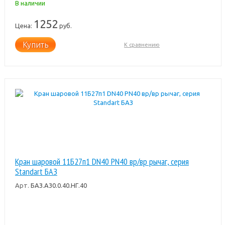
В наличии
1252
Цена:
руб.
Купить
К сравнению
Кран шаровой 11Б27п1 DN40 PN40 вр/вр рычаг, серия
Standart БАЗ
Арт.
БАЗ.А30.0.40.НГ.40