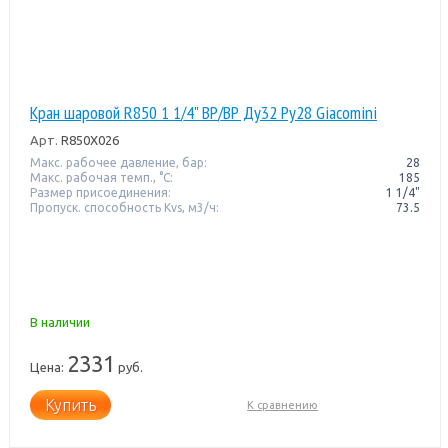
Кран шаровой R850 1 1/4" ВР/ВР Ду32 Pу28 Giacomini
Арт.
R850X026
Макс. рабочее давление, бар:
28
Макс. рабочая темп., °С:
185
Размер присоединения:
1 1/4"
Пропуск. способность Kvs, м3/ч:
73.5
В наличии
2331
Цена:
руб.
Купить
К сравнению