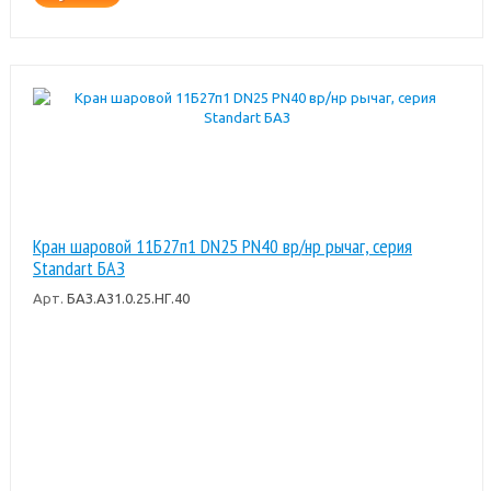
Кран шаровой 11Б27п1 DN25 PN40 вр/нр рычаг, серия
Standart БАЗ
Арт.
БАЗ.А31.0.25.НГ.40