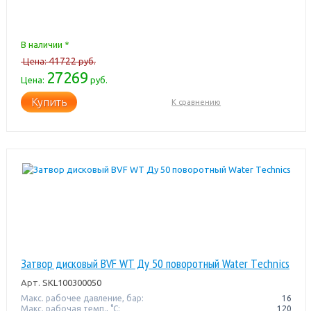
В наличии *
41722
Цена:
руб.
27269
Цена:
руб.
Купить
К сравнению
Затвор дисковый BVF WT Ду 50 поворотный Water Тechnics
Арт.
SKL100300050
Макс. рабочее давление, бар:
16
Макс. рабочая темп., °С:
120