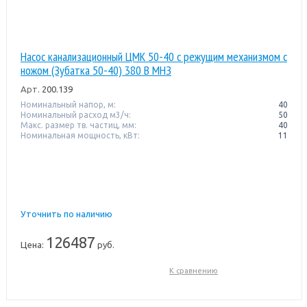
Насос канализационный ЦМК 50-40 с режущим механизмом с
ножом (Зубатка 50-40) 380 В МНЗ
Арт.
200.139
Номинальный напор, м:
40
Номинальный расход м3/ч:
50
Макс. размер тв. частиц, мм:
40
Номинальная мощность, кВт:
11
Уточнить по наличию
126487
Цена:
руб.
К сравнению