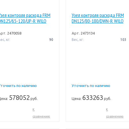
Узел контроля расхода FRM
Узел контроля расхода FRM
DN125/65-120/UP-R WILO
DN125/80-180/DWN-R WILO
Арт.
2470058
Арт.
2473134
ес, кг:
90
Вес, кг:
103
Уточнить по наличию
Уточнить по наличию
578052
633263
Цена:
руб.
Цена:
руб.
К
К
сравнению
сравнению