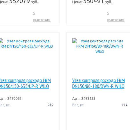
552079
550491
Цена:
руб.
Цена:
руб.
К
К
сравнению
сравнению
Узел контроля расхода FRM
Узел контроля расхода FRM
DN150/150-635/UP-R WILO
DN150/80-180/DWN-R WILO
Арт.
2470062
Арт.
2473135
ес, кг:
212
Вес, кг:
114