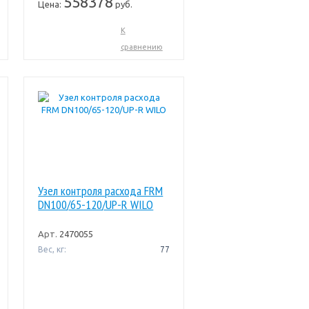
558378
Цена:
руб.
К
сравнению
Узел контроля расхода FRM
DN100/65-120/UP-R WILO
Арт.
2470055
Вес, кг:
77