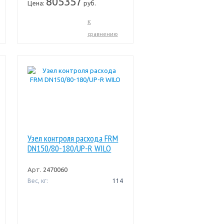
805357
Цена:
руб.
К
сравнению
Узел контроля расхода FRM
DN150/80-180/UP-R WILO
Арт.
2470060
Вес, кг:
114