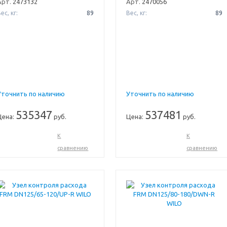
Арт.
2473132
Арт.
2470056
ес, кг:
89
Вес, кг:
89
Уточнить по наличию
Уточнить по наличию
535347
537481
Цена:
руб.
Цена:
руб.
К
К
сравнению
сравнению