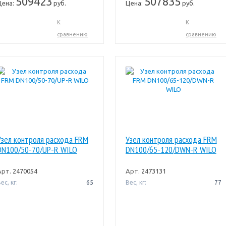
509423
507835
Цена:
руб.
Цена:
руб.
К
К
сравнению
сравнению
Узел контроля расхода FRM
Узел контроля расхода FRM
DN100/50-70/UP-R WILO
DN100/65-120/DWN-R WILO
Арт.
2470054
Арт.
2473131
ес, кг:
65
Вес, кг:
77