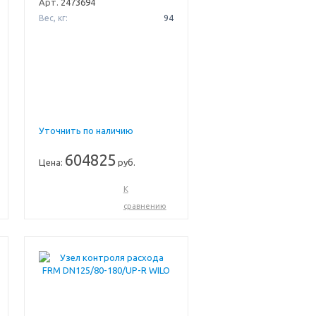
Арт.
2473694
Вес, кг:
94
Уточнить по наличию
604825
Цена:
руб.
К
сравнению