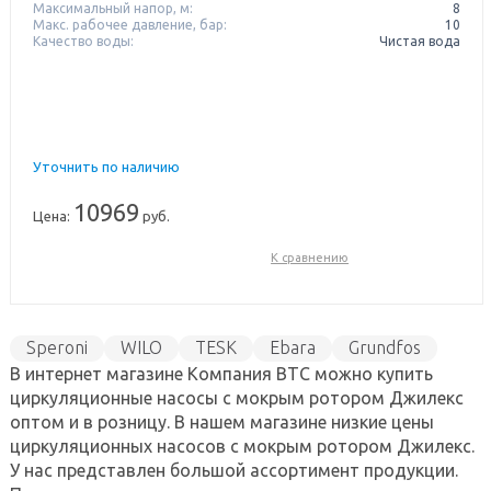
Максимальный напор, м:
8
Макс. рабочее давление, бар:
10
Качество воды:
Чистая вода
Уточнить по наличию
10969
Цена:
руб.
К сравнению
Speroni
WILO
TESK
Ebara
Grundfos
В интернет магазине Компания ВТС можно купить
Джилекс
Wester
циркуляционные насосы с мокрым ротором Джилекс
оптом и в розницу. В нашем магазине низкие цены
циркуляционных насосов с мокрым ротором Джилекс.
У нас представлен большой ассортимент продукции.