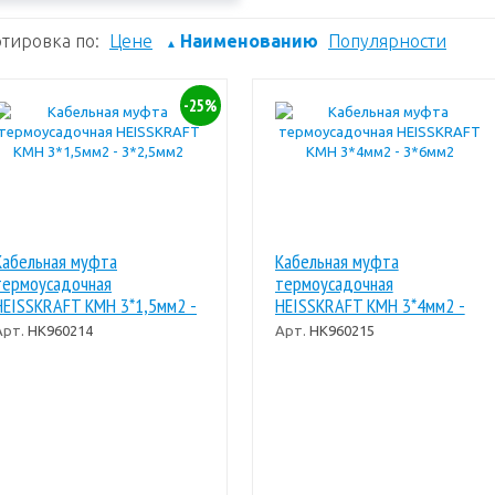
тировка по:
Цене
Наименованию
Популярности
▲
-25%
Кабельная муфта
Кабельная муфта
термоусадочная
термоусадочная
HEISSKRAFT КМН 3*1,5мм2 -
HEISSKRAFT КМН 3*4мм2 -
3*2,5мм2
3*6мм2
Арт.
НК960214
Арт.
НК960215