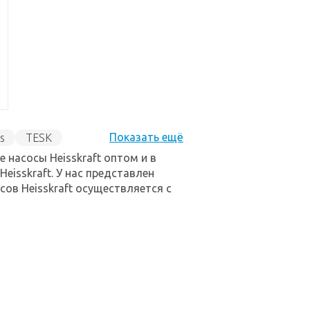
s
TESK
Aristoncavi
 насосы Heisskraft оптом и в
ra Pompe
eisskraft. У нас представлен
ов Heisskraft осуществляется с