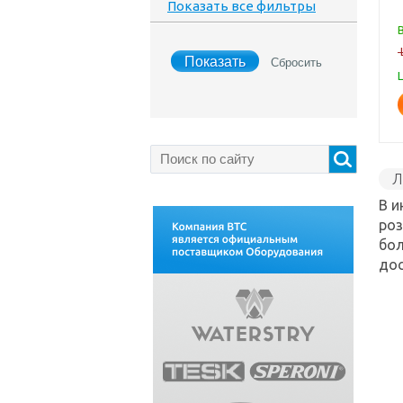
Показать все фильтры
Л
G
В и
M
роз
W
бол
дос