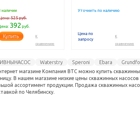
В наличии
Уточнить по наличию
525
Цена:
руб.
392
Цена:
руб.
Цена по
Купить
К
К
запросу
сравнению
сравнению
ИВНЫНАСОС
Waterstry
Speroni
Ebara
Grundfo
REENPUMP
Джилекс
WILO
FOURGROUP
Baker
нтернет магазине Компания ВТС можно купить скважинные
aniero Elettronica
Rinaldi & Pettinaroli
Sumoto
Umb
ницу. В нашем магазине низкие цены скважинных насосов H
ater Technics
ьшой ассортимент продукции. Продажа скважинных насос
тавкой по Челябинску.