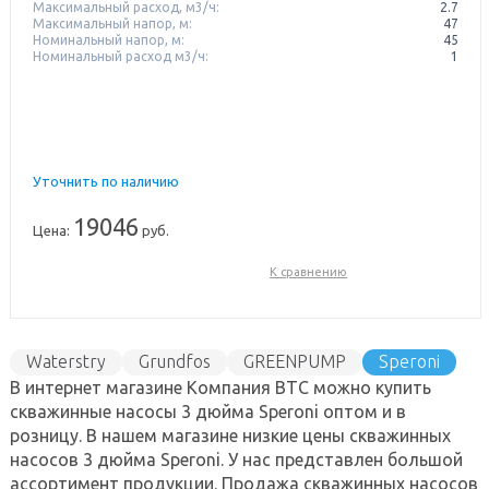
Максимальный расход, м3/ч:
2.7
Максимальный напор, м:
47
Номинальный напор, м:
45
Номинальный расход м3/ч:
1
Уточнить по наличию
19046
Цена:
руб.
К сравнению
Waterstry
Grundfos
GREENPUMP
Speroni
В интернет магазине Компания ВТС можно купить
WILO
скважинные насосы 3 дюйма Speroni оптом и в
розницу. В нашем магазине низкие цены скважинных
насосов 3 дюйма Speroni. У нас представлен большой
ассортимент продукции. Продажа скважинных насосов