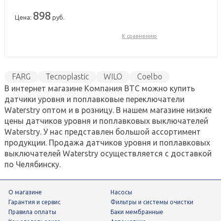
898
Цена:
руб.
К сравнению
FARG
Tecnoplastic
WILO
Coelbo
В интернет магазине Компания ВТС можно купить
Italtecnica
Grundfos
Waterstry
датчики уровня и поплавковые переключатели
Waterstry оптом и в розницу. В нашем магазине низкие
цены датчиков уровня и поплавковых выключателей
Waterstry. У нас представлен большой ассортимент
продукции. Продажа датчиков уровня и поплавковых
выключателей Waterstry осуществляется с доставкой
по Челябинску.
О магазине
Насосы
Гарантия и сервис
фильтры и системы очистки
Правила оплаты
Баки мембранные