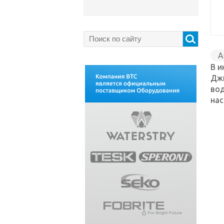
A
В и
Джи
вод
нас