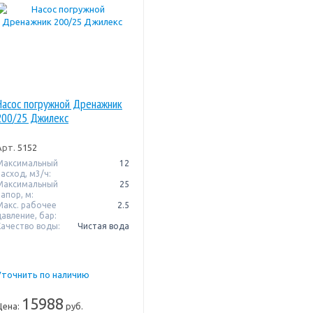
Насос погружной Дренажник
200/25 Джилекс
Арт.
5152
Максимальный
12
расход, м3/ч:
Максимальный
25
апор, м:
Макс. рабочее
2.5
давление, бар:
Качество воды:
Чистая вода
Уточнить по наличию
15988
Цена:
руб.