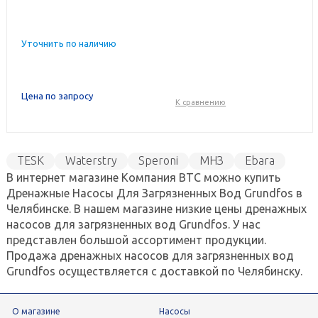
Уточнить по наличию
Цена по запросу
К сравнению
TESK
Waterstry
Speroni
МНЗ
Ebara
В интернет магазине Компания ВТС можно купить
WILO
SFA
Arven
Джилекс
GREENPUMP
Дренажные Насосы Для Загрязненных Вод Grundfos в
Челябинске. В нашем магазине низкие цены дренажных
насосов для загрязненных вод Grundfos. У нас
представлен большой ассортимент продукции.
Продажа дренажных насосов для загрязненных вод
Grundfos осуществляется с доставкой по Челябинску.
О магазине
Насосы