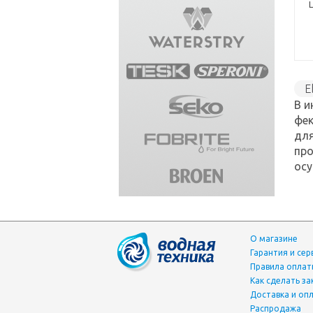
E
В и
S
фек
для
про
осу
О магазине
Гарантия и сер
Правила опла
Как сделать за
Доставка и оп
Распродажа