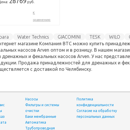
28769
Цена:
руб.
К
сравнению
bara
Water Technics
GIACOMINI
TESK
WILO
нтернет магазине Компания ВТС можно купить принадле
FA
Waterstry
альных насосов Arven оптом и в розницу. В нашем магаз
 дренажных и фекальных насосов Arven. У нас представл
дукции. Продажа принадлежностей для дренажных и фек
ществляется с доставкой по Челябинску.
Насосы
Политика
вис
фильтры и системы
конфиденциальности
ты
очистки
Согласие на обработку
каз
Баки мембранные
персональных данных
лата
Автоматика
трубопроводная